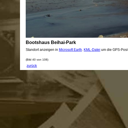
Bootshaus Beihai-Park
Standort anzeigen in
Microsoft Earth
.
KML-Datei
um die GPS-Posit
(Bild 40 von 108)
zurück