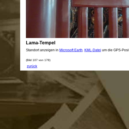
Lama-Tempel
Standort anzeigen in
Microsoft Earth
.
KML-Datei
um die GPS-Posit
(Bild 107 von 178)
zurück