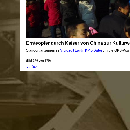
Ernteopfer durch Kaiser von China zur Kultu
Standort anzeigen in
Microsoft Earth
.
KML-Datei
um die GPS-Posit
(Bild 276 von 379)
zurück